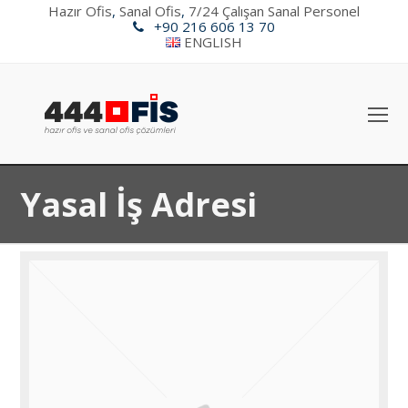
Hazır Ofis
,
Sanal Ofis
,
7/24 Çalışan Sanal Personel
+90 216 606 13 70
ENGLISH
O
Mo
M
Yasal İş Adresi