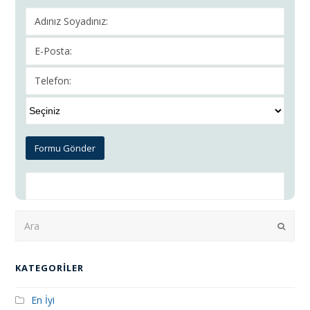
Ara
Submi
KATEGORILER
En İyi