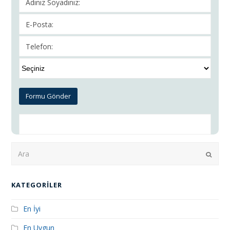
Ara
Submi
KATEGORILER
En İyi
En Uygun