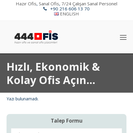
Hazır Ofis
,
Sanal Ofis
,
7/24 Çalışan Sanal Personel
+90 216 606 13 70
ENGLISH
O
Mo
M
Hızlı, Ekonomik &
Kolay Ofis Açın...
Yazı bulunamadı.
Talep Formu