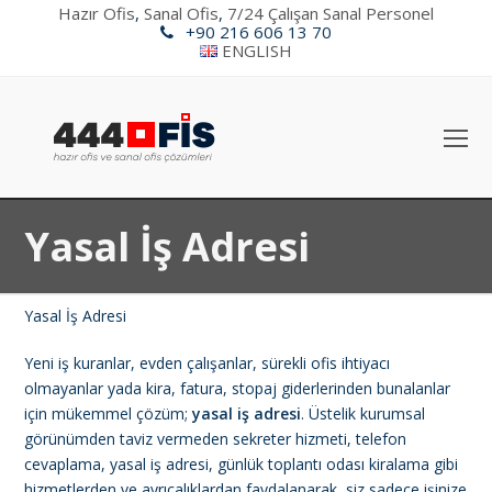
Hazır Ofis
,
Sanal Ofis
,
7/24 Çalışan Sanal Personel
+90 216 606 13 70
ENGLISH
O
Mo
M
Yasal İş Adresi
Yasal İş Adresi
Yeni iş kuranlar, evden çalışanlar, sürekli ofis ihtiyacı
olmayanlar yada kira, fatura, stopaj giderlerinden bunalanlar
için mükemmel çözüm;
yasal iş adresi
. Üstelik kurumsal
görünümden taviz vermeden sekreter hizmeti, telefon
cevaplama, yasal iş adresi, günlük toplantı odası kiralama gibi
hizmetlerden ve ayrıcalıklardan faydalanarak, siz sadece işinize