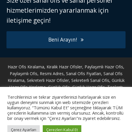
Size özel sanal ofis ve sanal personel
hizmetlerimizden yararlanmak için
iletişime geçin!
Beni Arayın!
Hazır Ofis Kiralama
,
Kiralık Hazır Ofisler
,
Paylaşımlı Hazır Ofis
,
Paylaşımlı Ofis
,
Resmi Adres
,
Sanal Ofis Fiyatları
,
Sanal Ofis
Kiralama
,
Sekreterli Hazır Ofisler
,
Sekreterli Sanal Ofis
,
Günlük
Hazır Ofis Kiralama
,
Günlük Ofis
,
Günlük Hazır Ofis
,
Toplantı
Odası Kiralama
,
Yasal Adres
,
Ortak Ofis
,
Sanal Ofis Fiyatları
,
Tercihlerinizi ve tekrar ziyaretlerinizi hatırlayarak size en
Kiralık Hazır Ofis
,
Kiralık Sanal Ofis
,
Hazır Ofis Levent
.
uygun deneyimi sunmak için web sitemizde çerezleri
kullanıyoruz. “Tümünü Kabul Et” seçeneğine tıklayarak TÜM
çerezlerin kullanımına izin vermiş olursunuz. Ancak, kontrollü
KVKK Bilgilendirme Metni
bir onay vermek için "Çerez Ayarları"nı ziyaret edebilirsiniz.
next
Telefon Cevaplama
post:
Çerez Ayarları
Çerezleri Kabul Et