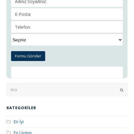
Ara
Submi
KATEGORILER
En İyi
En Uygun