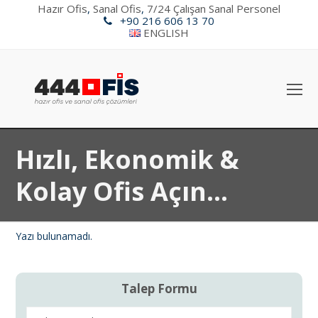
Hazır Ofis
,
Sanal Ofis
,
7/24 Çalışan Sanal Personel
+90 216 606 13 70
ENGLISH
O
Mo
M
Hızlı, Ekonomik &
Kolay Ofis Açın...
Yazı bulunamadı.
Talep Formu